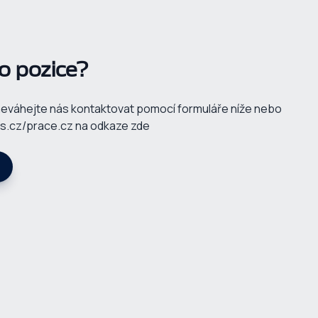
to pozice?
neváhejte nás kontaktovat pomocí formuláře níže nebo
bs.cz/prace.cz na odkaze zde