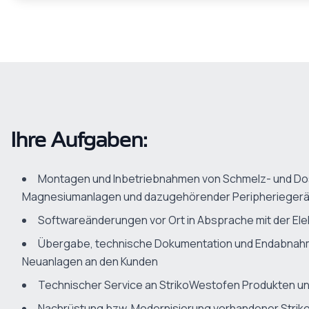
Ihre Aufgaben:
Montagen und Inbetriebnahmen von Schmelz- und Do
Magnesiumanlagen und dazugehörender Peripheriegerät
Softwareänderungen vor Ort in Absprache mit der Ele
Übergabe, technische Dokumentation und Endabnahm
Neuanlagen an den Kunden
Technischer Service an StrikoWestofen Produkten und
Nachrüstung bzw. Modernisierung vorhandener Stri