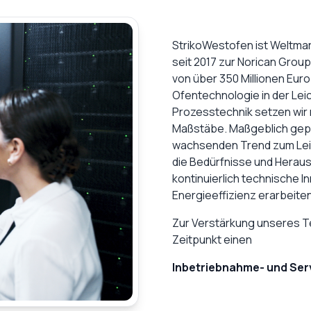
StrikoWestofen ist Weltma
seit 2017 zur Norican Grou
von über 350 Millionen Eur
Ofentechnologie in der Lei
Prozesstechnik setzen wir 
Maßstäbe. Maßgeblich gepr
wachsenden Trend zum Leich
die Bedürfnisse und Heraus
kontinuierlich technische 
Energieeffizienz erarbeiten
Zur Verstärkung unseres 
Zeitpunkt einen
Inbetriebnahme- und Ser