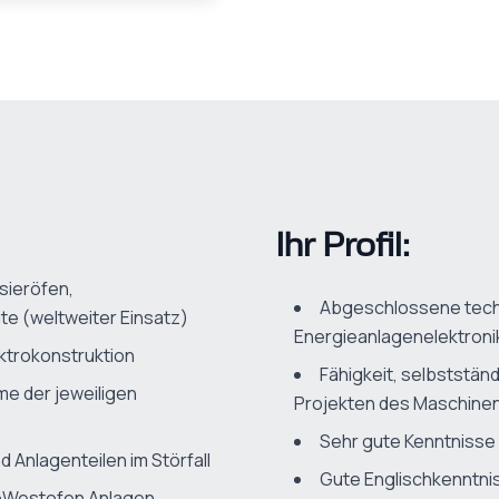
Ihr Profil:
sieröfen,
Abgeschlossene techn
e (weltweiter Einsatz)
Energieanlagenelektronik
ktrokonstruktion
Fähigkeit, selbststän
e der jeweiligen
Projekten des Maschine
Sehr gute Kenntnisse 
 Anlagenteilen im Störfall
Gute Englischkenntni
koWestofen Anlagen