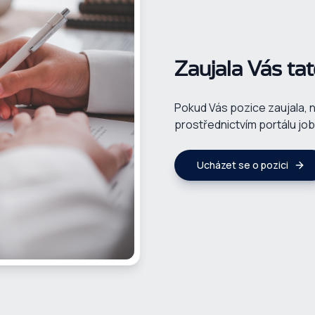
Zaujala Vás ta
Pokud Vás pozice zaujala, 
prostřednictvím portálu jo
Ucházet se o pozici