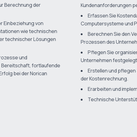
ur Berechnung der
Kundenanforderungen per 
Erfassen Sie Kostend
er Einbeziehung von
Computersysteme und P
tationen wie technischen
Berechnen Sie den Ver
er technischer Lösungen
Prozessen des Unterne
Pflegen Sie organisie
rozesse und
Unternehmen festgeleg
Bereitschaft, fortlaufende
Erstellen und pflegen
Erfolg bei der Norican
der Kostenrechnung.
Erarbeiten und imple
Technische Unterstüt